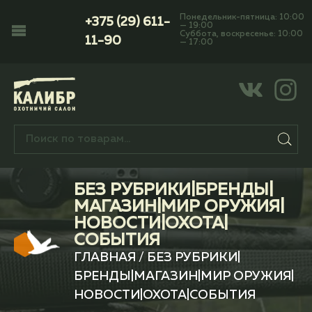
Понедельник-пятница: 10:00
+375 (29) 611-
— 19:00
Суббота, воскресенье: 10:00
11-90
— 17:00
БЕЗ РУБРИКИ|БРЕНДЫ|
МАГАЗИН|МИР ОРУЖИЯ|
НОВОСТИ|ОХОТА|
СОБЫТИЯ
ГЛАВНАЯ
/ БЕЗ РУБРИКИ|
БРЕНДЫ|МАГАЗИН|МИР ОРУЖИЯ|
НОВОСТИ|ОХОТА|СОБЫТИЯ