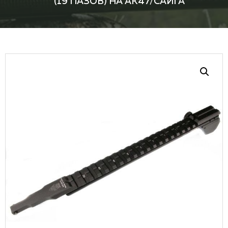
(19 ПАЗОВ) НА АК47/САЙГА