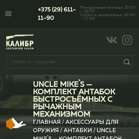
Понедельник-пятница: 10:00
+375 (29) 611-
— 19:00
Суббота, воскресенье: 10:00
11-90
— 17:00
UNCLE MIKE`S —
КОМПЛЕКТ АНТАБОК
БЫСТРОСЪЁМНЫХ С
РЫЧАЖНЫМ
МЕХАНИЗМОМ
ГЛАВНАЯ
/
АКСЕССУАРЫ ДЛЯ
ОРУЖИЯ
/
АНТАБКИ
/ UNCLE
MIKE`S — КОМПЛЕКТ АНТАБОК