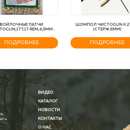
ВОЙЛОЧНЫЕ ПАТЧИ
ШОМПОЛ ЧИСТОGUN К.2
ТОGUN,177,17 REM,4,5ММ
(СТЕРЖ.6ММ)
ЕВМ,Д.5 ММ,100ШТ/УП
ПОДРОБНЕЕ
ПОДРОБНЕЕ
ВИДЕО
КАТАЛОГ
НОВОСТИ
сь,
КОНТАКТЫ
айта
О НАС