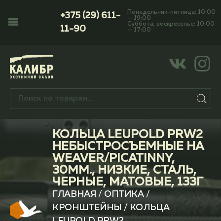
Понедельник-пятница: 10:00
+375 (29) 611-
— 19:00
Суббота, воскресенье: 10:00
11-90
— 17:00
КОЛЬЦА LEUPOLD PRW2
НЕБЫСТРОСЪЕМНЫЕ НА
WEAVER/PICATINNY,
30ММ., НИЗКИЕ, СТАЛЬ,
ЧЕРНЫЕ, МАТОВЫЕ, 133Г
ГЛАВНАЯ
/
ОПТИКА
/
КРОНШТЕЙНЫ
/ КОЛЬЦА
LEUPOLD PRW2