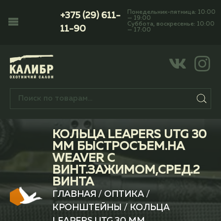
Понедельник-пятница: 10:00
+375 (29) 611-
— 19:00
Суббота, воскресенье: 10:00
11-90
— 17:00
КОЛЬЦА LEAPERS UTG 30
ММ БЫСТРОСЪЕМ.НА
WEAVER С
ВИНТ.ЗАЖИМОМ,СРЕД.2
ВИНТА
ГЛАВНАЯ
/
ОПТИКА
/
КРОНШТЕЙНЫ
/ КОЛЬЦА
LEAPERS UTG 30 ММ