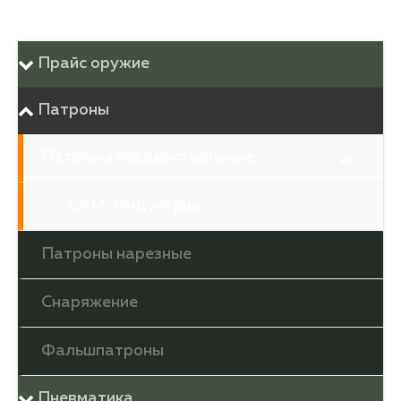
Прайс оружие
Патроны
Патроны гладкоствольные
СКМ-Индустрия
Патроны нарезные
Снаряжение
Фальшпатроны
Пневматика