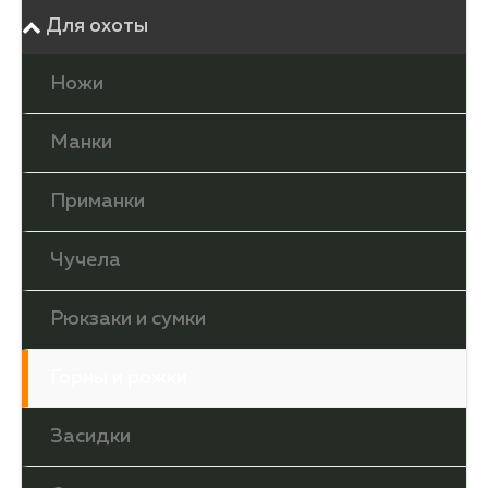
Для охоты
Ножи
Манки
Приманки
Чучела
Рюкзаки и сумки
Горны и рожки
Засидки